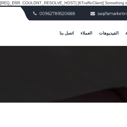
[REQ_ERR: COULDNT_RESOLVE_HOST] [KTrafficClient] Something is 
00962789520688
saqifamarket
الفيديوهات
العملاء
اتصل بنا