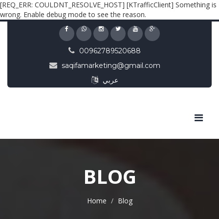
[REQ_ERR: COULDNT_RESOLVE_HOST] [KTrafficClient] Something is
wrong. Enable debug mode to see the reason.
00962789520688
saqifamarketing@gmail.com
عربي
BLOG
Home
Blog