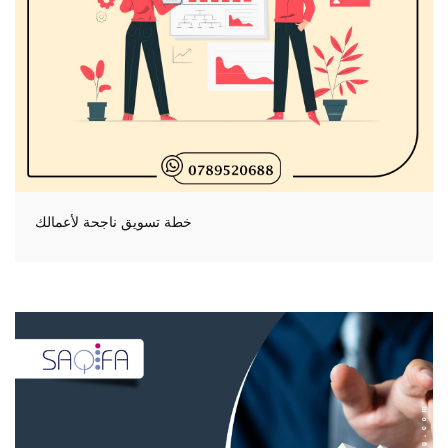
خطة تسويق ناجحة لأعمالك