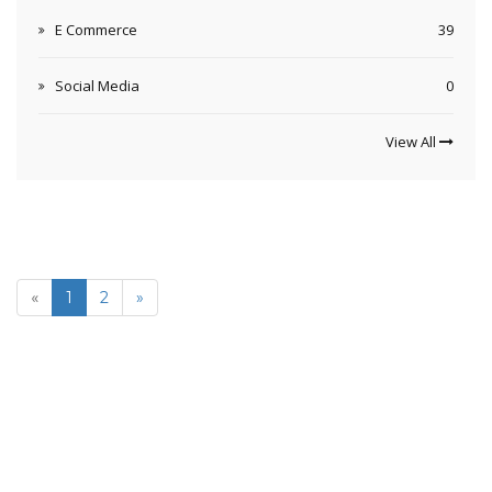
E Commerce
39
Social Media
0
View All
«
1
2
»