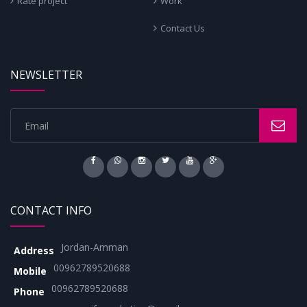
Rate project
Work
Contact Us
NEWSLETTER
CONTACT INFO
Jordan-Amman
Address
00962789520688
Mobile
00962789520688
Phone